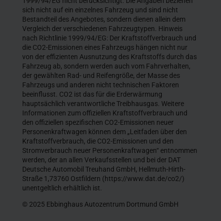
1999/94/EG nicht berücksichtigt. Die Angaben beziehen
sich nicht auf ein einzelnes Fahrzeug und sind nicht
Bestandteil des Angebotes, sondern dienen allein dem
Vergleich der verschiedenen Fahrzeugtypen. Hinweis
nach Richtlinie 1999/94/EG: Der Kraftstoffverbrauch und
die CO2-Emissionen eines Fahrzeugs hängen nicht nur
von der effizienten Ausnutzung des Kraftstoffs durch das
Fahrzeug ab, sondern werden auch vom Fahrverhalten,
der gewählten Rad- und Reifengröße, der Masse des
Fahrzeugs und anderen nicht technischen Faktoren
beeinflusst. CO2 ist das für die Erderwärmung
hauptsächlich verantwortliche Treibhausgas. Weitere
Informationen zum offiziellen Kraftstoffverbrauch und
den offiziellen spezifischen CO2-Emissionen neuer
Personenkraftwagen können dem „Leitfaden über den
Kraftstoffverbrauch, die CO2-Emissionen und den
Stromverbrauch neuer Personenkraftwagen“ entnommen
werden, der an allen Verkaufsstellen und bei der DAT
Deutsche Automobil Treuhand GmbH, Hellmuth-Hirth-
Straße 1,73760 Ostfildern (https://www.dat.de/co2/)
unentgeltlich erhältlich ist.
© 2025 Ebbinghaus Autozentrum Dortmund GmbH