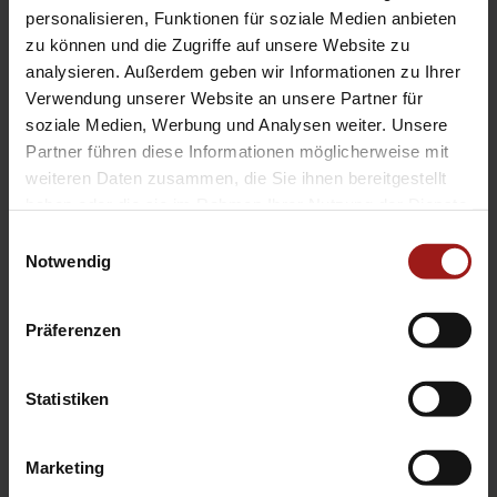
EA Standorte
personalisieren, Funktionen für soziale Medien anbieten
Ebbinghaus am Flughafen – Dortmund Sölde
zu können und die Zugriffe auf unsere Website zu
analysieren. Außerdem geben wir Informationen zu Ihrer
Ebbinghaus am Tierpark – Dortmund Kirchhörde
Verwendung unserer Website an unsere Partner für
Ebbinghaus Autozentrum – Dortmund Dorstfeld
soziale Medien, Werbung und Analysen weiter. Unsere
Ebbinghaus Ford Store – Bochum
Partner führen diese Informationen möglicherweise mit
Ebbinghaus in Hamm
weiteren Daten zusammen, die Sie ihnen bereitgestellt
Ebbinghaus in Kamen
haben oder die sie im Rahmen Ihrer Nutzung der Dienste
Ebbinghaus in Unna
gesammelt haben.
Einwilligungsauswahl
Notwendig
Präferenzen
Statistiken
Datenschutzerklärung
|
Impressum
|
Garantie
|
Barrierefreiheitserklärung
Marketing