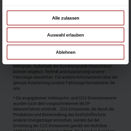
Alle zulassen
Die Produktbeschreibungen und Abbildungen enthalten
teilweise auch Sonderausstattungen, die nicht zum
Auswahl erlauben
serienmäßigen Lieferumfang gehören. Der Inhalt
entspricht dem Stand bei Veröffentlichung. Wir behalten
uns Änderungen von Konstruktion und Ausstattung vor.
Ablehnen
Die abgebildeten Farben geben den wirklichen Farbton nur
annähernd wieder. Gezeigte Sonderausstattungen gegen
Mehrpreis. Außerhalb der Bundesrepublik Deutschland
können Angebot, Technik und Ausstattung unserer
Fahrzeuge abweichen. Für weitere Informationen über die
genaue Ausstattung unserer Fahrzeuge kontaktieren Sie
uns.
* Die angegebenen Verbrauchs- und CO2-Emissionswerte
wurden nach dem vorgeschriebenen WLTP-
Messverfahren ermittelt.. CO2-Emissionen, die durch die
Produktion und Bereitstellung des Kraftstoffes bzw.
anderer Energieträger entstehen, werden bei der
Ermittlung der CO2-Emissionen gemäß der Richtlinie