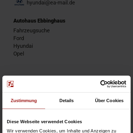
hyundai@ea-mail.de
Autohaus Ebbinghaus
Fahrzeugsuche
Ford
Hyundai
Opel
Service
Kontakt
Beratungstermin
Zustimmung
Details
Über Cookies
Probefahrt
Service-Termin
Diese Webseite verwendet Cookies
Wir verwenden Cookies, um Inhalte und Anzeigen zu