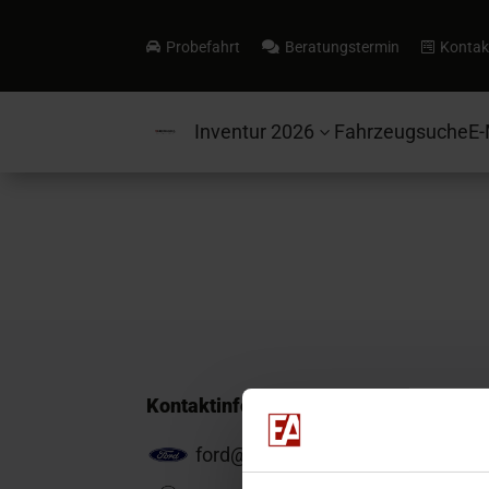
Probefahrt
Beratungstermin
Kontak



Inventur 2026
Fahrzeugsuche
E-
3
Kontaktinformationen
ford@ea-mail.de