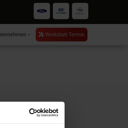
nternehmen
Werkstatt Termin

3
rvice
ntakt
ratungstermin