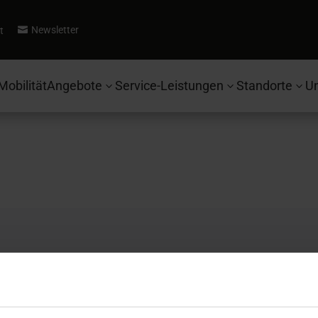
Newsletter
t

Mobilität
Angebote
Service-Leistungen
Standorte
U
3
3
3
Autohaus Ebbinghaus
Se
Fahrzeugsuche
Ko
Ford
Be