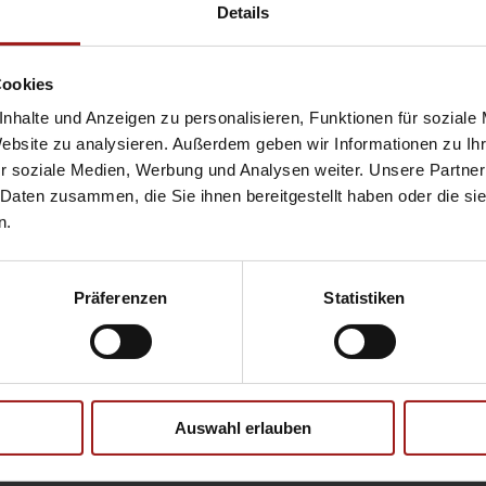
Hyundai
Pr
Details
Opel
Se
Cookies
nhalte und Anzeigen zu personalisieren, Funktionen für soziale
Website zu analysieren. Außerdem geben wir Informationen zu I
Ebbinghaus Ford Store – Bochum
r soziale Medien, Werbung und Analysen weiter. Unsere Partner
Ebbinghaus in Hamm
 Daten zusammen, die Sie ihnen bereitgestellt haben oder die s
Ebbinghaus in Kamen
n.
Ebbinghaus in Unna
Präferenzen
Statistiken
Datenschutzerklärung
|
Impress
Auswahl erlauben