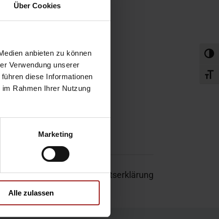
obefahrt
Über Cookies
rvice-Termin
 Medien anbieten zu können
Umsch
hrer Verwendung unserer
Schri
 führen diese Informationen
ie im Rahmen Ihrer Nutzung
Marketing
um
|
Garantie
|
Barrierefreiheitserklärung
Alle zulassen