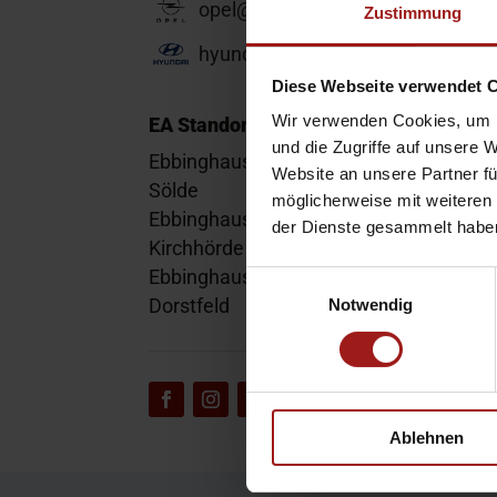
opel@ea-mail.de
Zustimmung
hyundai@ea-mail.de
Diese Webseite verwendet 
Wir verwenden Cookies, um I
EA Standorte
und die Zugriffe auf unsere 
Ebbinghaus am Flughafen – Dortmund
Website an unsere Partner fü
Sölde
möglicherweise mit weiteren
Ebbinghaus am Tierpark – Dortmund
der Dienste gesammelt habe
Kirchhörde
Ebbinghaus Autozentrum – Dortmund
Einwilligungsauswahl
Dorstfeld
Notwendig
Ablehnen