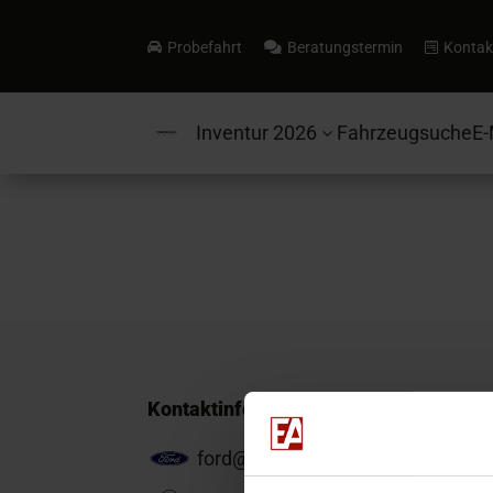
Probefahrt
Beratungstermin
Kontak



Inventur 2026
Fahrzeugsuche
E-
3
Kontaktinformationen
ford@ea-mail.de