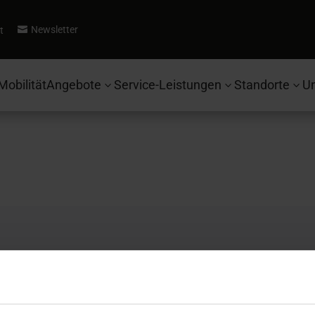
Newsletter
t

Mobilität
Angebote
Service-Leistungen
Standorte
U
3
3
3
Autohaus Ebbinghaus
Se
Fahrzeugsuche
Ko
Ford
Be