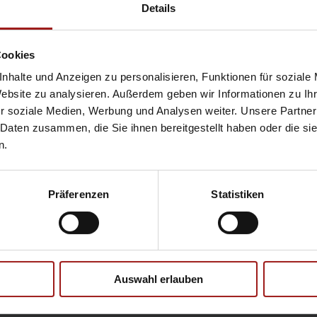
Hyundai
Pr
Details
Opel
Se
Cookies
nhalte und Anzeigen zu personalisieren, Funktionen für soziale
Website zu analysieren. Außerdem geben wir Informationen zu I
Ebbinghaus Ford Store – Bochum
r soziale Medien, Werbung und Analysen weiter. Unsere Partner
Ebbinghaus in Hamm
 Daten zusammen, die Sie ihnen bereitgestellt haben oder die s
Ebbinghaus in Kamen
n.
Ebbinghaus in Unna
Präferenzen
Statistiken
Datenschutzerklärung
|
Impress
Auswahl erlauben