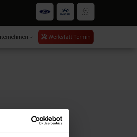
nternehmen
Werkstatt Termin

3
rvice
ntakt
ratungstermin