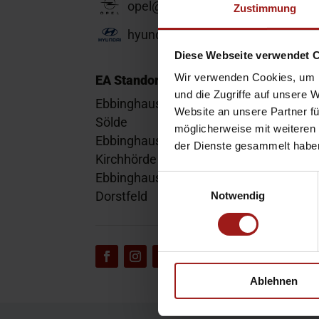
opel@ea-mail.de
Zustimmung
hyundai@ea-mail.de
Diese Webseite verwendet 
Wir verwenden Cookies, um I
EA Standorte
und die Zugriffe auf unsere 
Ebbinghaus am Flughafen – Dortmund
Website an unsere Partner fü
Sölde
möglicherweise mit weiteren
Ebbinghaus am Tierpark – Dortmund
der Dienste gesammelt habe
Kirchhörde
Ebbinghaus Autozentrum – Dortmund
Einwilligungsauswahl
Dorstfeld
Notwendig
Ablehnen