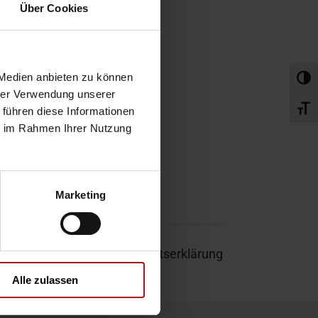
obefahrt
Über Cookies
rvice-Termin
 Medien anbieten zu können
Umsch
hrer Verwendung unserer
Schri
 führen diese Informationen
ie im Rahmen Ihrer Nutzung
Marketing
um
|
Garantie
|
Barrierefreiheitserklärung
Alle zulassen