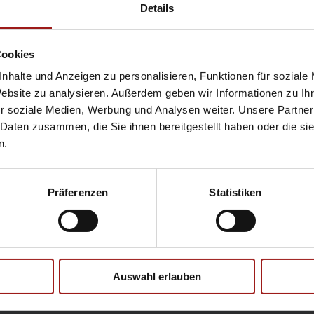
Hyundai
Pr
Details
Opel
Se
Cookies
nhalte und Anzeigen zu personalisieren, Funktionen für soziale
Website zu analysieren. Außerdem geben wir Informationen zu I
Ebbinghaus Ford Store – Bochum
r soziale Medien, Werbung und Analysen weiter. Unsere Partner
Ebbinghaus in Hamm
 Daten zusammen, die Sie ihnen bereitgestellt haben oder die s
Ebbinghaus in Kamen
n.
Ebbinghaus in Unna
Präferenzen
Statistiken
Datenschutzerklärung
|
Impress
Auswahl erlauben