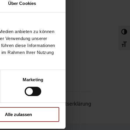
obefahrt
Über Cookies
rvice-Termin
 Medien anbieten zu können
Umsch
hrer Verwendung unserer
Schri
 führen diese Informationen
ie im Rahmen Ihrer Nutzung
Marketing
um
|
Garantie
|
Barrierefreiheitserklärung
Alle zulassen