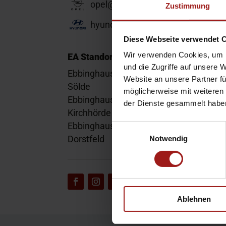
opel@ea-mail.de
Zustimmung
hyundai@ea-mail.de
Diese Webseite verwendet 
Wir verwenden Cookies, um I
EA Standorte
und die Zugriffe auf unsere 
Ebbinghaus am Flughafen – Dortmund
Website an unsere Partner fü
Sölde
möglicherweise mit weiteren
Ebbinghaus am Tierpark – Dortmund
der Dienste gesammelt habe
Kirchhörde
Ebbinghaus Autozentrum – Dortmund
Einwilligungsauswahl
Dorstfeld
Notwendig
Ablehnen