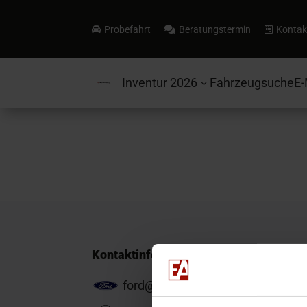
Probefahrt
Beratungstermin
Kontak



Inventur 2026
Fahrzeugsuche
E-
3
Kontaktinformationen
ford@ea-mail.de