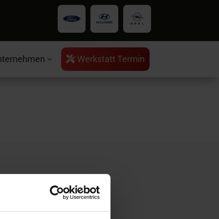
nternehmen
Werkstatt Termin

3
rvice
ntakt
ratungstermin