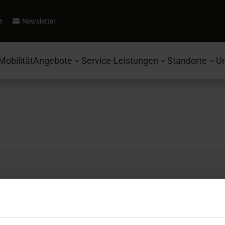
Newsletter
t

Mobilität
Angebote
Service-Leistungen
Standorte
U
3
3
3
Autohaus Ebbinghaus
Se
Fahrzeugsuche
Ko
Ford
Be