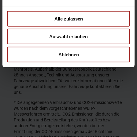
Alle zulassen
Die Produktbeschreibungen und Abbildungen enthalten
teilweise auch Sonderausstattungen, die nicht zum
Auswahl erlauben
serienmäßigen Lieferumfang gehören. Der Inhalt
entspricht dem Stand bei Veröffentlichung. Wir behalten
uns Änderungen von Konstruktion und Ausstattung vor.
Ablehnen
Die abgebildeten Farben geben den wirklichen Farbton nur
annähernd wieder. Gezeigte Sonderausstattungen gegen
Mehrpreis. Außerhalb der Bundesrepublik Deutschland
können Angebot, Technik und Ausstattung unserer
Fahrzeuge abweichen. Für weitere Informationen über die
genaue Ausstattung unserer Fahrzeuge kontaktieren Sie
uns.
* Die angegebenen Verbrauchs- und CO2-Emissionswerte
wurden nach dem vorgeschriebenen WLTP-
Messverfahren ermittelt.. CO2-Emissionen, die durch die
Produktion und Bereitstellung des Kraftstoffes bzw.
anderer Energieträger entstehen, werden bei der
Ermittlung der CO2-Emissionen gemäß der Richtlinie