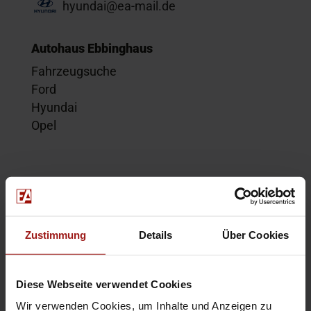
hyundai@ea-mail.de
Autohaus Ebbinghaus
Fahrzeugsuche
Ford
Hyundai
Opel
Service
Kontakt
Beratungstermin
Zustimmung
Details
Über Cookies
Probefahrt
Service-Termin
Diese Webseite verwendet Cookies
Wir verwenden Cookies, um Inhalte und Anzeigen zu