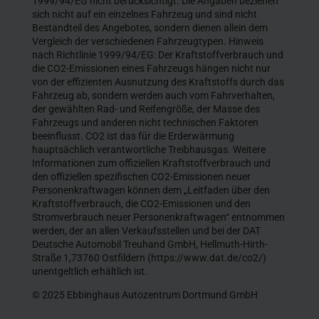
1999/94/EG nicht berücksichtigt. Die Angaben beziehen
sich nicht auf ein einzelnes Fahrzeug und sind nicht
Bestandteil des Angebotes, sondern dienen allein dem
Vergleich der verschiedenen Fahrzeugtypen. Hinweis
nach Richtlinie 1999/94/EG: Der Kraftstoffverbrauch und
die CO2-Emissionen eines Fahrzeugs hängen nicht nur
von der effizienten Ausnutzung des Kraftstoffs durch das
Fahrzeug ab, sondern werden auch vom Fahrverhalten,
der gewählten Rad- und Reifengröße, der Masse des
Fahrzeugs und anderen nicht technischen Faktoren
beeinflusst. CO2 ist das für die Erderwärmung
hauptsächlich verantwortliche Treibhausgas. Weitere
Informationen zum offiziellen Kraftstoffverbrauch und
den offiziellen spezifischen CO2-Emissionen neuer
Personenkraftwagen können dem „Leitfaden über den
Kraftstoffverbrauch, die CO2-Emissionen und den
Stromverbrauch neuer Personenkraftwagen“ entnommen
werden, der an allen Verkaufsstellen und bei der DAT
Deutsche Automobil Treuhand GmbH, Hellmuth-Hirth-
Straße 1,73760 Ostfildern (https://www.dat.de/co2/)
unentgeltlich erhältlich ist.
© 2025 Ebbinghaus Autozentrum Dortmund GmbH