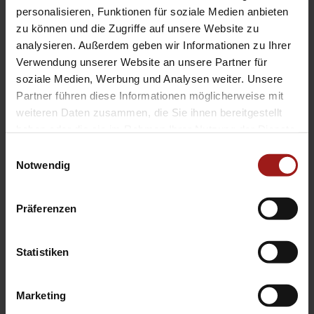
EA Standorte
personalisieren, Funktionen für soziale Medien anbieten
Ebbinghaus am Flughafen – Dortmund Sölde
zu können und die Zugriffe auf unsere Website zu
analysieren. Außerdem geben wir Informationen zu Ihrer
Ebbinghaus am Tierpark – Dortmund Kirchhörde
Verwendung unserer Website an unsere Partner für
Ebbinghaus Autozentrum – Dortmund Dorstfeld
soziale Medien, Werbung und Analysen weiter. Unsere
Ebbinghaus Ford Store – Bochum
Partner führen diese Informationen möglicherweise mit
Ebbinghaus in Hamm
weiteren Daten zusammen, die Sie ihnen bereitgestellt
Ebbinghaus in Kamen
haben oder die sie im Rahmen Ihrer Nutzung der Dienste
Ebbinghaus in Unna
gesammelt haben.
Einwilligungsauswahl
Notwendig
Präferenzen
Statistiken
Datenschutzerklärung
|
Impressum
|
Garantie
|
Barrierefreiheitserklärung
Marketing