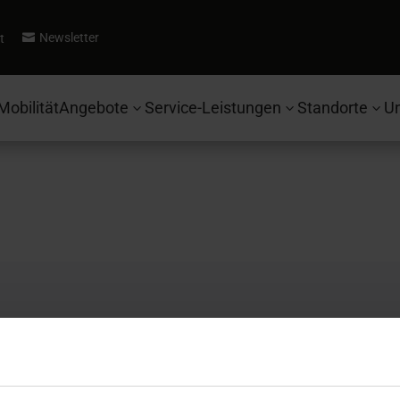
Newsletter
t

Mobilität
Angebote
Service-Leistungen
Standorte
U
3
3
3
Autohaus Ebbinghaus
Se
Fahrzeugsuche
Ko
Ford
Be