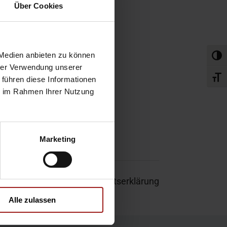
obefahrt
Über Cookies
rvice-Termin
 Medien anbieten zu können
Umsch
hrer Verwendung unserer
Schri
 führen diese Informationen
ie im Rahmen Ihrer Nutzung
Marketing
um
|
Garantie
|
Barrierefreiheitserklärung
Alle zulassen