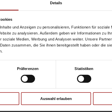
Hyundai
Pr
Details
Opel
Se
Cookies
nhalte und Anzeigen zu personalisieren, Funktionen für soziale
Website zu analysieren. Außerdem geben wir Informationen zu I
Ebbinghaus Ford Store – Bochum
r soziale Medien, Werbung und Analysen weiter. Unsere Partner
Ebbinghaus in Hamm
 Daten zusammen, die Sie ihnen bereitgestellt haben oder die s
Ebbinghaus in Kamen
n.
Ebbinghaus in Unna
Präferenzen
Statistiken
Datenschutzerklärung
|
Impress
Auswahl erlauben