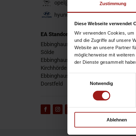
opel@ea-mail.de
Zustimmung
hyundai@ea-mail.de
Diese Webseite verwendet 
Wir verwenden Cookies, um I
EA Standorte
und die Zugriffe auf unsere 
Ebbinghaus am Flughafen – Dortmund
Website an unsere Partner fü
Sölde
möglicherweise mit weiteren
Ebbinghaus am Tierpark – Dortmund
der Dienste gesammelt habe
Kirchhörde
Ebbinghaus Autozentrum – Dortmund
Einwilligungsauswahl
Dorstfeld
Notwendig
Ablehnen