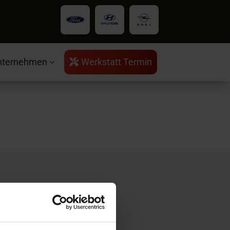
nternehmen
Werkstatt Termin

3
rvice
ntakt
ratungstermin