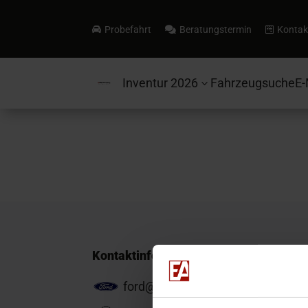
Probefahrt
Beratungstermin
Kontak



Inventur 2026
Fahrzeugsuche
E-
3
Kontaktinformationen
ford@ea-mail.de