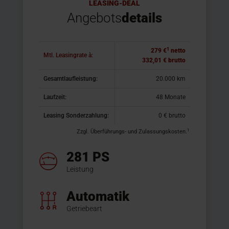
LEASING-DEAL
Angebots
details
1
279 €
netto
Mtl. Leasingrate à:
332,01 € brutto
Gesamtlaufleistung:
20.000 km
Laufzeit:
48 Monate
Leasing Sonderzahlung:
0 € brutto
1
Zzgl. Überführungs- und Zulassungskosten.
281 PS
Leistung
Automatik
Getriebeart