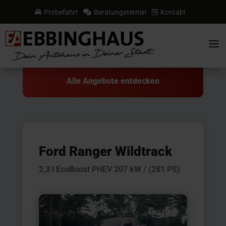
Probefahrt
Beratungstermin
Kontakt



a
Alle Angebote entdecken
Ford Ranger Wildtrack
2,3 l EcoBoost PHEV 207 kW / (281 PS)