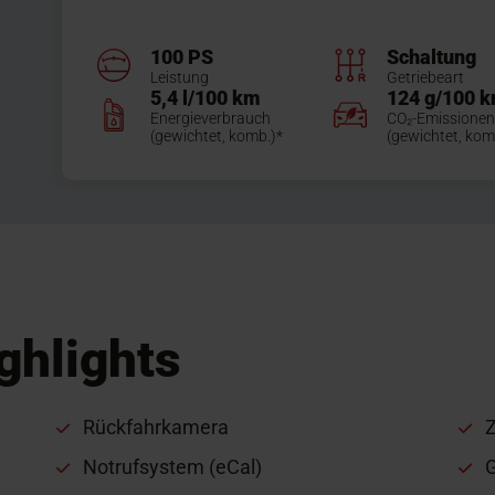
100 PS
Schaltung
Leistung
Getriebeart
5,4 l/100 km
124 g/100 
Energieverbrauch
CO₂-Emissionen
(gewichtet, komb.)*
(gewichtet, kom
ghlights
Rückfahrkamera
Z
Notrufsystem (eCal)
G