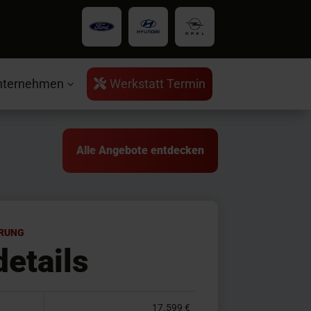
nternehmen
Werkstatt Termin

3
Alle Angebote entdecken
ERUNG
details
17.599 €