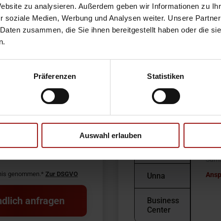
Website zu analysieren. Außerdem geben wir Informationen zu I
r soziale Medien, Werbung und Analysen weiter. Unsere Partner
DO-
Ebb
 Daten zusammen, die Sie ihnen bereitgestellt haben oder die s
Dorstfeld
Witt
n.
448
DO-
Sölde
Tele
Präferenzen
Statistiken
E-Ma
DO-
Verk
Kirchhörde
Mont
Sams
Hamm
Auswahl erlauben
Serv
Mont
Kamen
Sams
tnis genommen.*
Zur DSGVO
Ansp
Unna
dlich anfragen
Business
Center