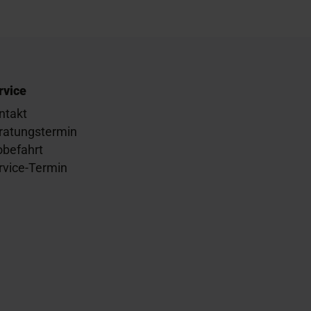
rvice
ntakt
ratungstermin
obefahrt
rvice-Termin