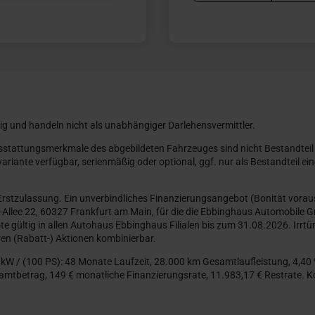
ig und handeln nicht als unabhängiger Darlehensvermittler.
usstattungsmerkmale des abgebildeten Fahrzeuges sind nicht Bestandteil
riante verfügbar, serienmäßig oder optional, ggf. nur als Bestandteil 
 Erstzulassung. Ein unverbindliches Finanzierungsangebot (Bonität vora
Allee 22, 60327 Frankfurt am Main, für die die Ebbinghaus Automobile 
te gültig in allen Autohaus Ebbinghaus Filialen bis zum 31.08.2026. Irr
en (Rabatt-) Aktionen kombinierbar.
4 kW / (100 PS): 48 Monate Laufzeit, 28.000 km Gesamtlaufleistung, 4,40 
mtbetrag, 149 € monatliche Finanzierungsrate, 11.983,17 € Restrate. Ko