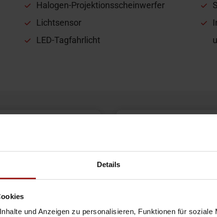
Halogen-Projektionsscheinwerfer
S
Lichtsensor
I
LED-Tagfahrlicht
u
ndlich
Wir hel
weiter
Details
Cookies
nhalte und Anzeigen zu personalisieren, Funktionen für soziale
Bochum