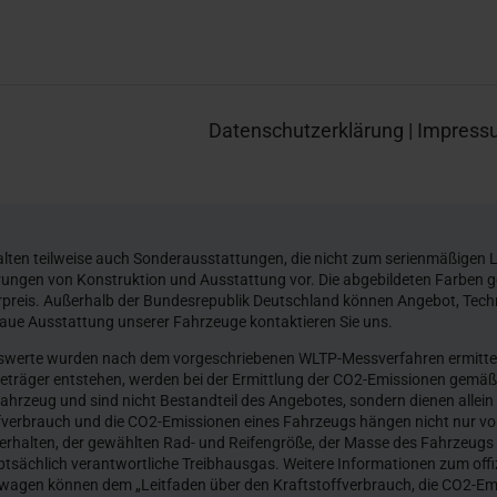
Datenschutzerklärung
|
Impress
ten teilweise auch Sonderausstattungen, die nicht zum serienmäßigen L
erungen von Konstruktion und Ausstattung vor. Die abgebildeten Farben 
preis. Außerhalb der Bundesrepublik Deutschland können Angebot, Tech
naue Ausstattung unserer Fahrzeuge kontaktieren Sie uns.
werte wurden nach dem vorgeschriebenen WLTP-Messverfahren ermittelt.
gieträger entstehen, werden bei der Ermittlung der CO2-Emissionen gemäß 
 Fahrzeug und sind nicht Bestandteil des Angebotes, sondern dienen alle
fverbrauch und die CO2-Emissionen eines Fahrzeugs hängen nicht nur von
rhalten, der gewählten Rad- und Reifengröße, der Masse des Fahrzeugs 
tsächlich verantwortliche Treibhausgas. Weitere Informationen zum offizi
wagen können dem „Leitfaden über den Kraftstoffverbrauch, die CO2-E