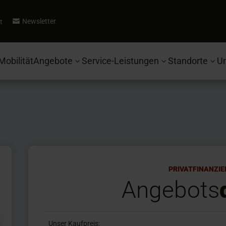
Newsletter
t

Mobilität
Angebote
Service-Leistungen
Standorte
U
3
3
3
PRIVATFINANZI
Angebots
Unser Kaufpreis: