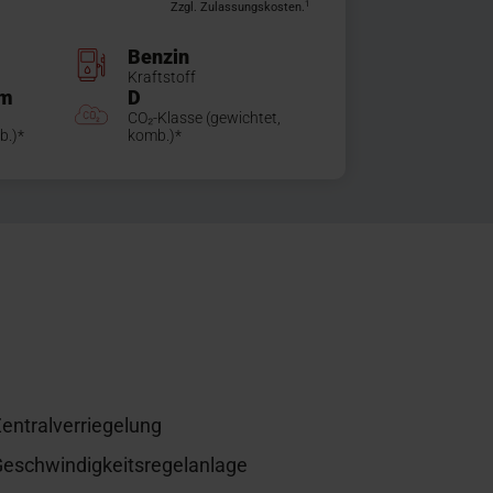
1
Zzgl. Zulassungskosten.
Benzin
Kraftstoff
km
D
CO₂-Klasse (gewichtet,
b.)*
komb.)*
entralverriegelung
eschwindigkeitsregelanlage