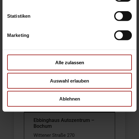
Wir helfen
Ihnen weiter
Statistiken
Marketing
Bochum
DO-Dorstfeld
DO-
Alle zulassen
DO-Sölde
Kirchhörde
Auswahl erlauben
Hamm
Kamen
Business
Ablehnen
Unna
Center
Ebbinghaus Autozentrum –
Bochum
Wittener Straße 270