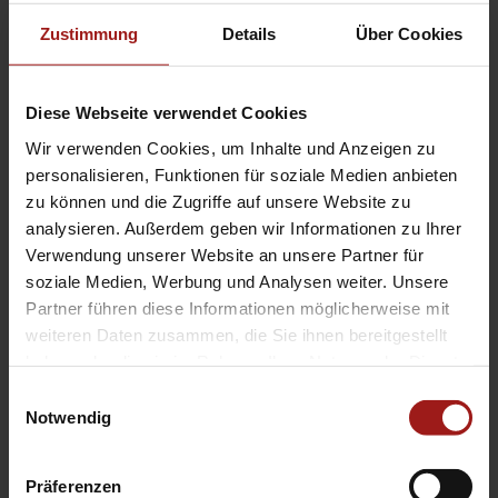
Zustimmung
Details
Über Cookies
Diese Webseite verwendet Cookies
Mit * gekennzeichnete Felder bitte ausfüllen.
Wir verwenden Cookies, um Inhalte und Anzeigen zu
Ich habe die Datenschutzerklärung zur Kenntnis
personalisieren, Funktionen für soziale Medien anbieten
genommen.*
Zur DSGVO
zu können und die Zugriffe auf unsere Website zu
analysieren. Außerdem geben wir Informationen zu Ihrer
Verwendung unserer Website an unsere Partner für
=
2 + 13
soziale Medien, Werbung und Analysen weiter. Unsere
Partner führen diese Informationen möglicherweise mit
weiteren Daten zusammen, die Sie ihnen bereitgestellt
Unverbindlich
haben oder die sie im Rahmen Ihrer Nutzung der Dienste
gesammelt haben.
anfragen
Einwilligungsauswahl
Notwendig
Alternative:
Präferenzen