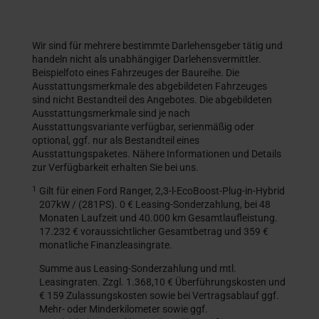
Wir sind für mehrere bestimmte Darlehensgeber tätig und
handeln nicht als unabhängiger Darlehensvermittler.
Beispielfoto eines Fahrzeuges der Baureihe. Die
Ausstattungsmerkmale des abgebildeten Fahrzeuges
sind nicht Bestandteil des Angebotes. Die abgebildeten
Ausstattungsmerkmale sind je nach
Ausstattungsvariante verfügbar, serienmäßig oder
optional, ggf. nur als Bestandteil eines
Ausstattungspaketes. Nähere Informationen und Details
zur Verfügbarkeit erhalten Sie bei uns.
1
Gilt für einen Ford Ranger, 2,3-l-EcoBoost-Plug-in-Hybrid
207kW / (281PS). 0 € Leasing-Sonderzahlung, bei 48
Monaten Laufzeit und 40.000 km Gesamtlaufleistung.
17.232 € voraussichtlicher Gesamtbetrag und 359 €
monatliche Finanzleasingrate.
Summe aus Leasing-Sonderzahlung und mtl.
Leasingraten. Zzgl. 1.368,10 € Überführungskosten und
€ 159 Zulassungskosten sowie bei Vertragsablauf ggf.
Mehr- oder Minderkilometer sowie ggf.