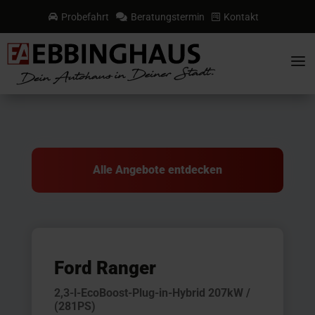
Probefahrt
Beratungstermin
Kontakt



a
Alle Angebote entdecken
Ford Ranger
2,3-l-EcoBoost-Plug-in-Hybrid 207kW /
(281PS)