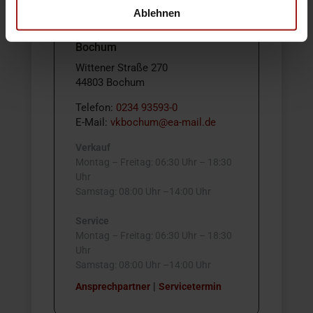
Ablehnen
Ebbinghaus Autozentrum –
Bochum
Wittener Straße 270
44803 Bochum
Telefon:
0234 93593-0
E-Mail:
vkbochum@ea-mail.de
Verkauf
Montag – Freitag: 06:30 Uhr – 18:30
Uhr
Samstag: 08:00 Uhr –14:00 Uhr
Service
Montag – Freitag: 06:30 Uhr – 18:30
Uhr
Samstag: 08:00 Uhr –14:00 Uhr
|
Ansprechpartner
Servicetermin