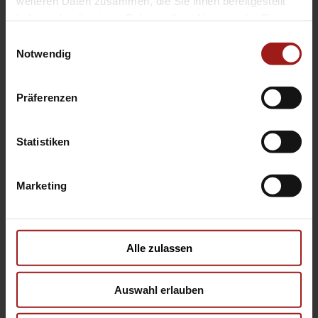
weiteren Daten zusammen, die Sie ihnen bereitgestellt
anfragen
haben oder die sie im Rahmen Ihrer Nutzung der Dienste
gesammelt haben.
Einwilligungsauswahl
Notwendig
Alternative:
Präferenzen
Wir helfen
Ihnen weiter
Statistiken
Bochum
DO-Dorstfeld
Marketing
DO-
DO-Sölde
Kirchhörde
Alle zulassen
Hamm
Kamen
Auswahl erlauben
Business
Unna
Center