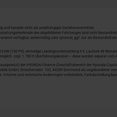
ig und handeln nicht als unabhängiger Darlehensvermittler.
usstattungsmerkmale des abgebildeten Fahrzeuges sind nicht Bestandteil
riante verfügbar, serienmäßig oder optional, ggf. nur als Bestandteil 
110 kW (150 PS), einmalige Leasingsonderzahlung 0 €, Laufzeit 48 Monate
öglich. zzgl. 1.780 € Überführungskosten – diese werden separat vom
orausgesetzt) der HYUNDAI Finance (Geschäftsbereich der Hyundai Capit
bile GmbH, Emschertalstr. 132, 44289 Dortmund als ungebundener Vermitt
. Irrtümer und technische Änderungen vorbehalten, Farbdarstellung kan