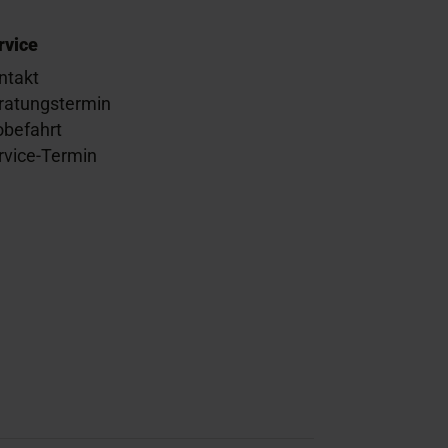
rvice
ntakt
ratungstermin
obefahrt
rvice-Termin