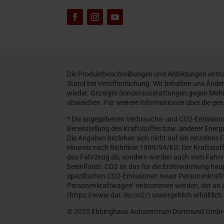
Die Produktbeschreibungen und Abbildungen enthal
Stand bei Veröffentlichung. Wir behalten uns Änd
wieder. Gezeigte Sonderausstattungen gegen Mehr
abweichen. Für weitere Informationen über die ge
* Die angegebenen Verbrauchs- und CO2-Emissions
Bereitstellung des Kraftstoffes bzw. anderer Ener
Die Angaben beziehen sich nicht auf ein einzelnes
Hinweis nach Richtlinie 1999/94/EG: Der Kraftstof
das Fahrzeug ab, sondern werden auch vom Fahrve
beeinflusst. CO2 ist das für die Erderwärmung haup
spezifischen CO2-Emissionen neuer Personenkraft
Personenkraftwagen“ entnommen werden, der an al
(https://www.dat.de/co2/) unentgeltlich erhältlich 
© 2025 Ebbinghaus Autozentrum Dortmund Gmb