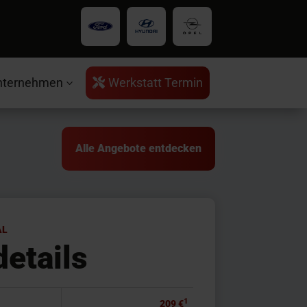
nternehmen
Werkstatt Termin

3
Alle Angebote entdecken
AL
details
1
209 €