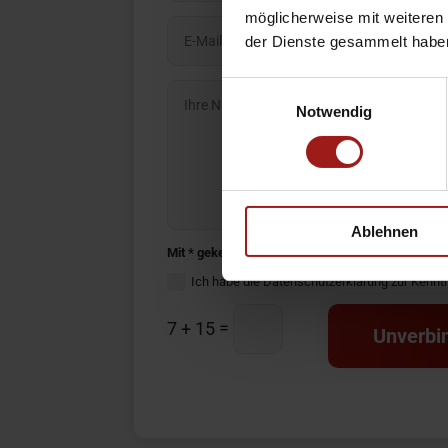
möglicherweise mit weiteren
der Dienste gesammelt habe
Einwilligungsauswahl
Notwendig
Ablehnen
Mit * gekennzeichnete Felder bitte ausfüllen.
Ich habe die Datenschutzerklärung zur Kenn
=
7 + 15
Unverbin
Alternative: