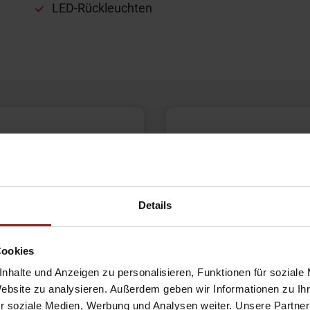
LED-Rückleuchten
ndlich
Wir hel
weiter
Details
Cookies
Bochum
nhalte und Anzeigen zu personalisieren, Funktionen für soziale
Website zu analysieren. Außerdem geben wir Informationen zu I
DO-
Ebb
r soziale Medien, Werbung und Analysen weiter. Unsere Partner
Dorstfeld