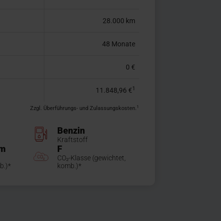
28.000 km
48 Monate
0 €
1
11.848,96 €
1
Zzgl. Überführungs- und Zulassungskosten.
Benzin
Kraftstoff
km
F
CO₂-Klasse (gewichtet,
b.)*
komb.)*