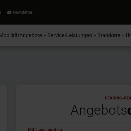
Newsletter
t

Mobilität
Angebote
Service-Leistungen
Standorte
U
3
3
3
LEASING-DE
Angebots
Mtl. Leasingrate à: