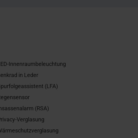
LED-Innenraumbeleuchtung
enkrad in Leder
purfolgeassistent (LFA)
Regensensor
Insassenalarm (RSA)
rivacy-Verglasung
Wärmeschutzverglasung