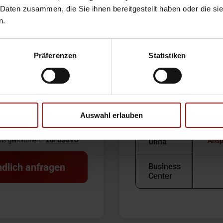
Witt
 Daten zusammen, die Sie ihnen bereitgestellt haben oder die s
448
n.
DO-
Sölde
Tele
E-Ma
Präferenzen
Statistiken
DO-
Verk
Kirchhörde
Mont
Sams
Hamm
Serv
Mont
Auswahl erlauben
Kamen
Sams
tnis genommen.*
Zur DSGVO
Ansp
Unna
dlich anfragen
Business
Center