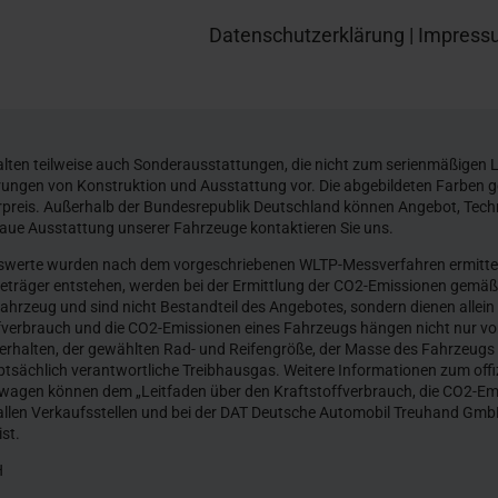
Datenschutzerklärung
|
Impress
ten teilweise auch Sonderausstattungen, die nicht zum serienmäßigen L
erungen von Konstruktion und Ausstattung vor. Die abgebildeten Farben 
preis. Außerhalb der Bundesrepublik Deutschland können Angebot, Tech
naue Ausstattung unserer Fahrzeuge kontaktieren Sie uns.
werte wurden nach dem vorgeschriebenen WLTP-Messverfahren ermittelt.
gieträger entstehen, werden bei der Ermittlung der CO2-Emissionen gemäß 
 Fahrzeug und sind nicht Bestandteil des Angebotes, sondern dienen alle
fverbrauch und die CO2-Emissionen eines Fahrzeugs hängen nicht nur von
rhalten, der gewählten Rad- und Reifengröße, der Masse des Fahrzeugs 
tsächlich verantwortliche Treibhausgas. Weitere Informationen zum offizi
wagen können dem „Leitfaden über den Kraftstoffverbrauch, die CO2-E
len Verkaufsstellen und bei der DAT Deutsche Automobil Treuhand GmbH,
ist.
H