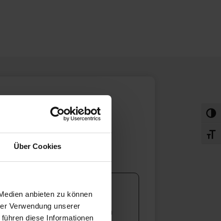
fen
Ihnen
Umsch
Schri
Über Cookies
 Medien anbieten zu können
hrer Verwendung unserer
inghaus Autozentrum – Bochum
 führen diese Informationen