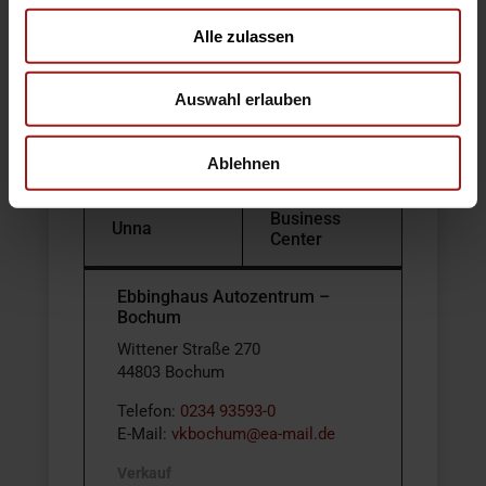
Bochum
DO-Dorstfeld
Alle zulassen
DO-
DO-Sölde
Auswahl erlauben
Kirchhörde
Ablehnen
Hamm
Kamen
Business
Unna
Center
Ebbinghaus Autozentrum –
Bochum
Wittener Straße 270
44803 Bochum
Telefon:
0234 93593-0
E-Mail:
vkbochum@ea-mail.de
Verkauf