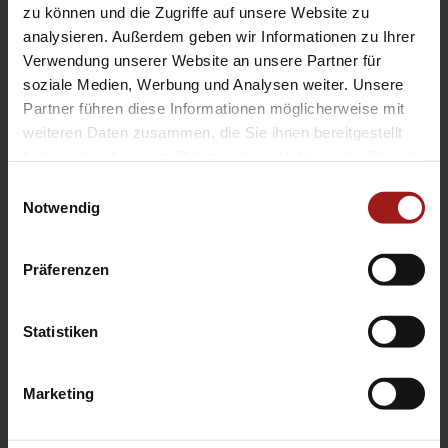
Mit * gekennzeichnete Felder bitte ausfüllen.
zu können und die Zugriffe auf unsere Website zu
Ich habe die Datenschutzerklärung zur Kenntnis
analysieren. Außerdem geben wir Informationen zu Ihrer
genommen.*
Zur DSGVO
Verwendung unserer Website an unsere Partner für
soziale Medien, Werbung und Analysen weiter. Unsere
Partner führen diese Informationen möglicherweise mit
=
15 + 5
weiteren Daten zusammen, die Sie ihnen bereitgestellt
haben oder die sie im Rahmen Ihrer Nutzung der Dienste
gesammelt haben.
Einwilligungsauswahl
Unverbindlich
Notwendig
anfragen
Präferenzen
Alternative:
Statistiken
Wir helfen
Ihnen weiter
Marketing