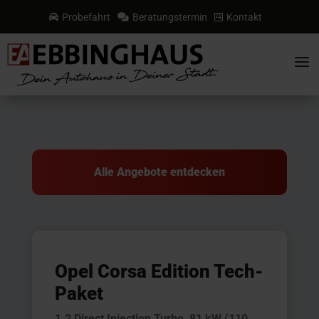
Probefahrt
Beratungstermin
Kontakt



a
Alle Angebote entdecken
Opel Corsa Edition Tech-
Paket
1.2 Direct Injection Turbo, 81 kW (110