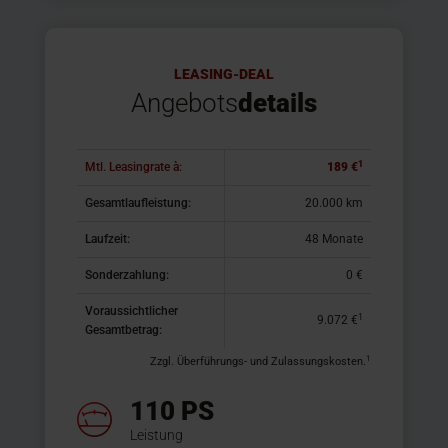
LEASING-DEAL
Angebots
details
1
Mtl. Leasingrate à:
189 €
Gesamtlaufleistung:
20.000 km
Laufzeit:
48 Monate
Sonderzahlung:
0 €
Voraussichtlicher
1
9.072 €
Gesamtbetrag:
1
Zzgl. Überführungs- und Zulassungskosten.
110 PS
Leistung