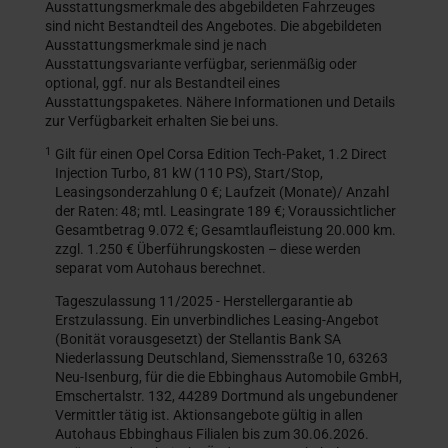
Ausstattungsmerkmale des abgebildeten Fahrzeuges
sind nicht Bestandteil des Angebotes. Die abgebildeten
Ausstattungsmerkmale sind je nach
Ausstattungsvariante verfügbar, serienmäßig oder
optional, ggf. nur als Bestandteil eines
Ausstattungspaketes. Nähere Informationen und Details
zur Verfügbarkeit erhalten Sie bei uns.
1
Gilt für einen Opel Corsa Edition Tech-Paket, 1.2 Direct
Injection Turbo, 81 kW (110 PS), Start/Stop,
Leasingsonderzahlung 0 €; Laufzeit (Monate)/ Anzahl
der Raten: 48; mtl. Leasingrate 189 €; Voraussichtlicher
Gesamtbetrag 9.072 €; Gesamtlaufleistung 20.000 km.
zzgl. 1.250 € Überführungskosten – diese werden
separat vom Autohaus berechnet.
Tageszulassung 11/2025 - Herstellergarantie ab
Erstzulassung. Ein unverbindliches Leasing-Angebot
(Bonität vorausgesetzt) der Stellantis Bank SA
Niederlassung Deutschland, Siemensstraße 10, 63263
Neu-Isenburg, für die die Ebbinghaus Automobile GmbH,
Emschertalstr. 132, 44289 Dortmund als ungebundener
Vermittler tätig ist. Aktionsangebote gültig in allen
Autohaus Ebbinghaus Filialen bis zum 30.06.2026.