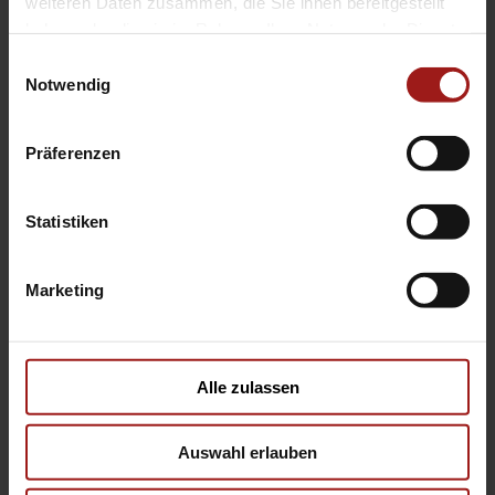
weiteren Daten zusammen, die Sie ihnen bereitgestellt
haben oder die sie im Rahmen Ihrer Nutzung der Dienste
gesammelt haben.
Einwilligungsauswahl
Alternative:
Notwendig
Wir helfen
Ihnen weiter
Präferenzen
Statistiken
Bochum
DO-Dorstfeld
Marketing
DO-
DO-Sölde
Kirchhörde
Hamm
Kamen
Alle zulassen
Business
Unna
Center
Auswahl erlauben