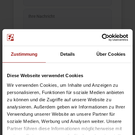
Zustimmung
Details
Über Cookies
Mit * gekennzeichnete Felder bitte ausfüllen.
Ich habe die Datenschutzerklärung zur Kenntnis
genommen.*
Zur DSGVO
Diese Webseite verwendet Cookies
Wir verwenden Cookies, um Inhalte und Anzeigen zu
=
11 + 1
personalisieren, Funktionen für soziale Medien anbieten
zu können und die Zugriffe auf unsere Website zu
analysieren. Außerdem geben wir Informationen zu Ihrer
Verwendung unserer Website an unsere Partner für
Unverbindlich
soziale Medien, Werbung und Analysen weiter. Unsere
anfragen
Partner führen diese Informationen möglicherweise mit