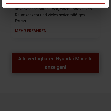
Hyundai INSTER mit seinem
unverwechselbaren Look, einem innovativen
Raumkonzept und vielen serienmäßigen
Extras.
MEHR ERFAHREN
Alle verfügbaren Hyundai Modelle
anzeigen!