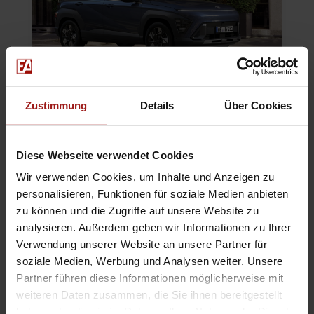
Hyundai KONA
Zustimmung
Details
Über Cookies
Für alle, die mehr wollen
Diese Webseite verwendet Cookies
Mit futuristischem Look, einer dynamischen
Wir verwenden Cookies, um Inhalte und Anzeigen zu
Straßenpräsenz und viel Raum für
personalisieren, Funktionen für soziale Medien anbieten
Abenteuerlust bereichert der Hyundai KONA
zu können und die Zugriffe auf unsere Website zu
dein Leben. Und dank einer Vielzahl moderner
analysieren. Außerdem geben wir Informationen zu Ihrer
Antriebs- und Ausstattungsoptionen findest du
Verwendung unserer Website an unsere Partner für
genau den KONA, der perfekt zu deinem Leben
soziale Medien, Werbung und Analysen weiter. Unsere
passt.
Partner führen diese Informationen möglicherweise mit
weiteren Daten zusammen, die Sie ihnen bereitgestellt
MEHR ERFAHREN
haben oder die sie im Rahmen Ihrer Nutzung der Dienste