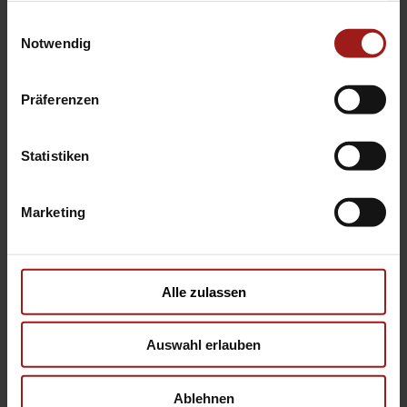
gesammelt haben.
Einwilligungsauswahl
Notwendig
Präferenzen
Statistiken
Marketing
Hyundai INSTER
Ein neues Kapitel beginnt
Alle zulassen
Vorhang auf für unser erstes Elektromodell im
Auswahl erlauben
Kleinstwagensegment. Als
Deutschlands
Elektro-Kleinwagen Nr. 1
* und ausgezeichnet
als
World Electric Vehicle 2025
begeistert der
Ablehnen