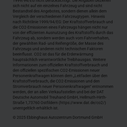
1999/94/EG nicht berücksichtigt. Die Angaben beziehen
sich nicht auf ein einzelnes Fahrzeug und sind nicht
Bestandteil des Angebotes, sondern dienen allein dem
Vergleich der verschiedenen Fahrzeugtypen. Hinweis
nach Richtlinie 1999/94/EG: Der Kraftstoffverbrauch und
die CO2-Emissionen eines Fahrzeugs hängen nicht nur
von der effizienten Ausnutzung des Kraftstoffs durch das
Fahrzeug ab, sondern werden auch vom Fahrverhalten,
der gewählten Rad- und Reifengröße, der Masse des
Fahrzeugs und anderen nicht technischen Faktoren
beeinflusst. CO2 ist das für die Erderwärmung
hauptsächlich verantwortliche Treibhausgas. Weitere
Informationen zum offiziellen Kraftstoffverbrauch und
den offiziellen spezifischen CO2-Emissionen neuer
Personenkraftwagen können dem „Leitfaden über den
Kraftstoffverbrauch, die CO2-Emissionen und den
Stromverbrauch neuer Personenkraftwagen“ entnommen
werden, der an allen Verkaufsstellen und bei der DAT
Deutsche Automobil Treuhand GmbH, Hellmuth-Hirth-
Straße 1,73760 Ostfildern (https://www.dat.de/co2/)
unentgeltlich erhältlich ist.
© 2025 Ebbinghaus Autozentrum Dortmund GmbH