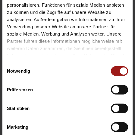
EA Standorte
personalisieren, Funktionen für soziale Medien anbieten
Ebbinghaus am Flughafen – Dortmund Sölde
zu können und die Zugriffe auf unsere Website zu
analysieren. Außerdem geben wir Informationen zu Ihrer
Ebbinghaus am Tierpark – Dortmund Kirchhörde
Verwendung unserer Website an unsere Partner für
Ebbinghaus Autozentrum – Dortmund Dorstfeld
soziale Medien, Werbung und Analysen weiter. Unsere
Ebbinghaus Ford Store – Bochum
Partner führen diese Informationen möglicherweise mit
Ebbinghaus in Hamm
weiteren Daten zusammen, die Sie ihnen bereitgestellt
Ebbinghaus in Kamen
haben oder die sie im Rahmen Ihrer Nutzung der Dienste
Ebbinghaus in Unna
gesammelt haben.
Einwilligungsauswahl
Notwendig
Präferenzen
Statistiken
Datenschutzerklärung
|
Impressum
|
Garantie
|
Barrierefreiheitserklärung
Marketing