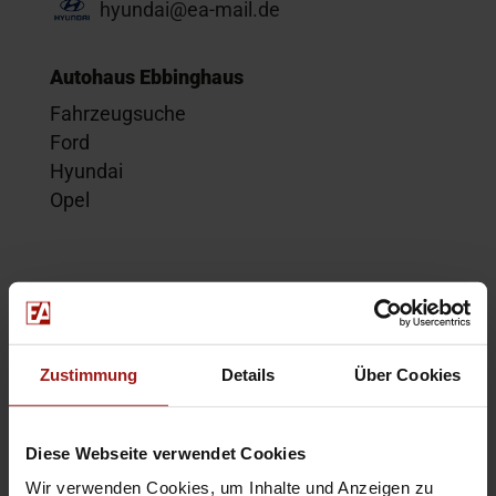
hyundai@ea-mail.de
Autohaus Ebbinghaus
Fahrzeugsuche
Ford
Hyundai
Opel
Service
Kontakt
Beratungstermin
Zustimmung
Details
Über Cookies
Probefahrt
Service-Termin
Diese Webseite verwendet Cookies
Wir verwenden Cookies, um Inhalte und Anzeigen zu