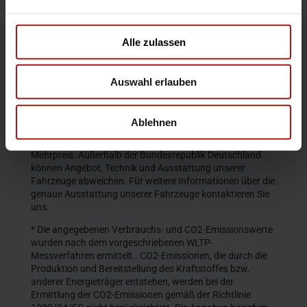
Alle zulassen
Die Produktbeschreibungen und Abbildungen enthalten
teilweise auch Sonderausstattungen, die nicht zum
Auswahl erlauben
serienmäßigen Lieferumfang gehören. Der Inhalt
entspricht dem Stand bei Veröffentlichung. Wir behalten
uns Änderungen von Konstruktion und Ausstattung vor.
Ablehnen
Die abgebildeten Farben geben den wirklichen Farbton nur
annähernd wieder. Gezeigte Sonderausstattungen gegen
Mehrpreis. Außerhalb der Bundesrepublik Deutschland
können Angebot, Technik und Ausstattung unserer
Fahrzeuge abweichen. Für weitere Informationen über die
genaue Ausstattung unserer Fahrzeuge kontaktieren Sie
uns.
* Die angegebenen Verbrauchs- und CO2-Emissionswerte
wurden nach dem vorgeschriebenen WLTP-
Messverfahren ermittelt.. CO2-Emissionen, die durch die
Produktion und Bereitstellung des Kraftstoffes bzw.
anderer Energieträger entstehen, werden bei der
Ermittlung der CO2-Emissionen gemäß der Richtlinie