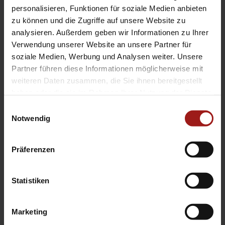
EA Standorte
personalisieren, Funktionen für soziale Medien anbieten
Ebbinghaus am Flughafen – Dortmund Sölde
zu können und die Zugriffe auf unsere Website zu
analysieren. Außerdem geben wir Informationen zu Ihrer
Ebbinghaus am Tierpark – Dortmund Kirchhörde
Verwendung unserer Website an unsere Partner für
Ebbinghaus Autozentrum – Dortmund Dorstfeld
soziale Medien, Werbung und Analysen weiter. Unsere
Ebbinghaus Ford Store – Bochum
Partner führen diese Informationen möglicherweise mit
Ebbinghaus in Hamm
weiteren Daten zusammen, die Sie ihnen bereitgestellt
Ebbinghaus in Kamen
haben oder die sie im Rahmen Ihrer Nutzung der Dienste
Ebbinghaus in Unna
gesammelt haben.
Einwilligungsauswahl
Notwendig
Präferenzen
Statistiken
Datenschutzerklärung
|
Impressum
|
Garantie
|
Barrierefreiheitserklärung
Marketing