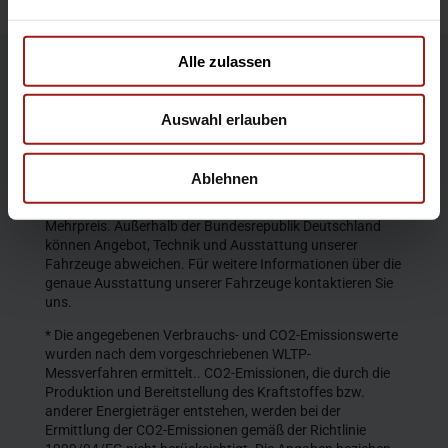
Alle zulassen
Die Produktbeschreibungen und Abbildungen enthalten
teilweise auch Sonderausstattungen, die nicht zum
Auswahl erlauben
serienmäßigen Lieferumfang gehören. Der Inhalt
entspricht dem Stand bei Veröffentlichung. Wir behalten
uns Änderungen von Konstruktion und Ausstattung vor.
Ablehnen
Die abgebildeten Farben geben den wirklichen Farbton nur
annähernd wieder. Gezeigte Sonderausstattungen gegen
Mehrpreis. Außerhalb der Bundesrepublik Deutschland
können Angebot, Technik und Ausstattung unserer
Fahrzeuge abweichen. Für weitere Informationen über die
genaue Ausstattung unserer Fahrzeuge kontaktieren Sie
uns.
* Die angegebenen Verbrauchs- und CO2-Emissionswerte
wurden nach dem vorgeschriebenen WLTP-
Messverfahren ermittelt.. CO2-Emissionen, die durch die
Produktion und Bereitstellung des Kraftstoffes bzw.
anderer Energieträger entstehen, werden bei der
Ermittlung der CO2-Emissionen gemäß der Richtlinie