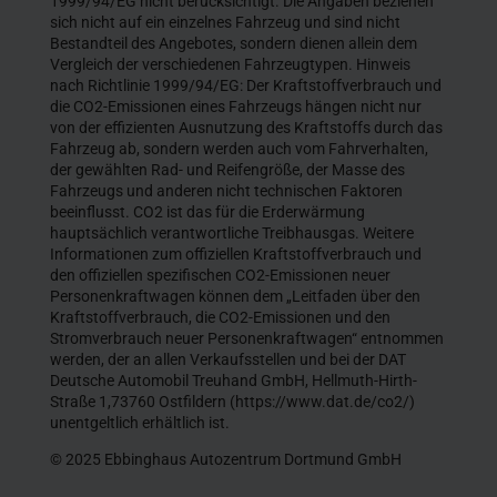
1999/94/EG nicht berücksichtigt. Die Angaben beziehen
sich nicht auf ein einzelnes Fahrzeug und sind nicht
Bestandteil des Angebotes, sondern dienen allein dem
Vergleich der verschiedenen Fahrzeugtypen. Hinweis
nach Richtlinie 1999/94/EG: Der Kraftstoffverbrauch und
die CO2-Emissionen eines Fahrzeugs hängen nicht nur
von der effizienten Ausnutzung des Kraftstoffs durch das
Fahrzeug ab, sondern werden auch vom Fahrverhalten,
der gewählten Rad- und Reifengröße, der Masse des
Fahrzeugs und anderen nicht technischen Faktoren
beeinflusst. CO2 ist das für die Erderwärmung
hauptsächlich verantwortliche Treibhausgas. Weitere
Informationen zum offiziellen Kraftstoffverbrauch und
den offiziellen spezifischen CO2-Emissionen neuer
Personenkraftwagen können dem „Leitfaden über den
Kraftstoffverbrauch, die CO2-Emissionen und den
Stromverbrauch neuer Personenkraftwagen“ entnommen
werden, der an allen Verkaufsstellen und bei der DAT
Deutsche Automobil Treuhand GmbH, Hellmuth-Hirth-
Straße 1,73760 Ostfildern (https://www.dat.de/co2/)
unentgeltlich erhältlich ist.
© 2025 Ebbinghaus Autozentrum Dortmund GmbH