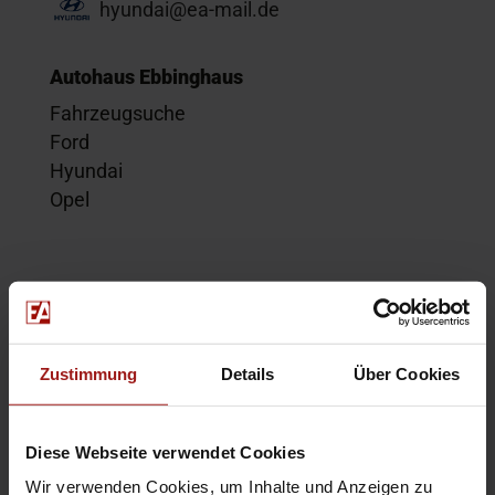
hyundai@ea-mail.de
Autohaus Ebbinghaus
Fahrzeugsuche
Ford
Hyundai
Opel
Service
Kontakt
Beratungstermin
Zustimmung
Details
Über Cookies
Probefahrt
Service-Termin
Diese Webseite verwendet Cookies
Wir verwenden Cookies, um Inhalte und Anzeigen zu