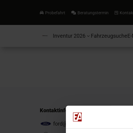
Probefahrt
Beratungstermin
Kontak



Inventur 2026
Fahrzeugsuche
E-
3
Kontaktinformationen
ford@ea-mail.de