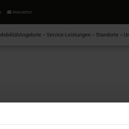
Newsletter
t

Mobilität
Angebote
Service-Leistungen
Standorte
U
3
3
3
Autohaus Ebbinghaus
Se
Fahrzeugsuche
Ko
Ford
Be