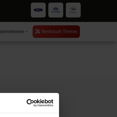
nternehmen
Werkstatt Termin

3
rvice
ntakt
ratungstermin