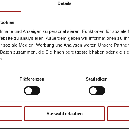
Hyundai
Pr
Details
Opel
Se
Cookies
nhalte und Anzeigen zu personalisieren, Funktionen für soziale
Website zu analysieren. Außerdem geben wir Informationen zu I
Ebbinghaus Ford Store – Bochum
r soziale Medien, Werbung und Analysen weiter. Unsere Partner
Ebbinghaus in Hamm
 Daten zusammen, die Sie ihnen bereitgestellt haben oder die s
Ebbinghaus in Kamen
n.
Ebbinghaus in Unna
Präferenzen
Statistiken
Datenschutzerklärung
|
Impress
Auswahl erlauben