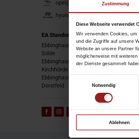
opel@ea-mail.de
Zustimmung
hyundai@ea-mail.de
Diese Webseite verwendet 
Wir verwenden Cookies, um I
EA Standorte
und die Zugriffe auf unsere 
Ebbinghaus am Flughafen – Dortmund
Website an unsere Partner fü
Sölde
möglicherweise mit weiteren
Ebbinghaus am Tierpark – Dortmund
der Dienste gesammelt habe
Kirchhörde
Ebbinghaus Autozentrum – Dortmund
Einwilligungsauswahl
Dorstfeld
Notwendig
Ablehnen