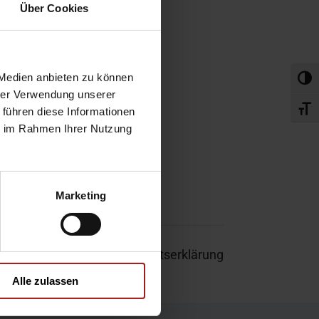
obefahrt
Über Cookies
rvice-Termin
 Medien anbieten zu können
Umsch
hrer Verwendung unserer
Schri
 führen diese Informationen
ie im Rahmen Ihrer Nutzung
Marketing
um
|
Garantie
|
Barrierefreiheitserklärung
Alle zulassen