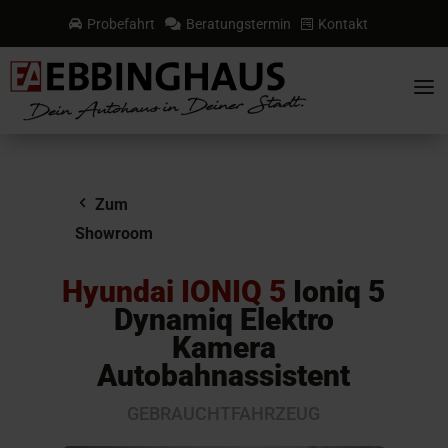
Probefahrt
Beratungstermin
Kontakt



a
Zum
Showroom
Hyundai IONIQ 5
Ioniq 5
Dynamiq Elektro
Kamera
Autobahnassistent
GEBRAUCHTFAHRZEUG