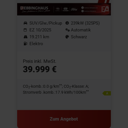
SUV/Glw./Pickup
239kW (325PS)
EZ 10/2025
Automatik
19.211 km
Schwarz
Elektro
Preis inkl. MwSt.
39.999 €
**
CO
-komb.:0.0 g/km
; CO
-Klasse: A;
2
2
**
Stromverb .komb.:17.9 kWh/100km
Zum Angebot