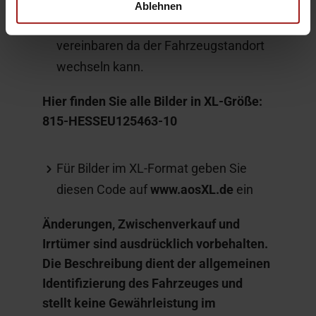
gemäß Kaufvertrag. Bitte vor
Ablehnen
Fahrzeugbesichtigung einen Termin
vereinbaren da der Fahrzeugstandort
wechseln kann.
Hier finden Sie alle Bilder in XL-Größe:
815-HESSEU125463-10
Für Bilder im XL-Format geben Sie
diesen Code auf
www.aosXL.de
ein
Änderungen, Zwischenverkauf und
Irrtümer sind ausdrücklich vorbehalten.
Die Beschreibung dient der allgemeinen
Identifizierung des Fahrzeuges und
stellt keine Gewährleistung im