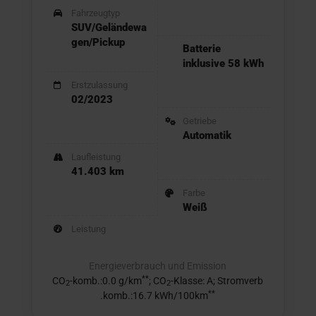
Fahrzeugtyp
SUV/Geländewa
gen/Pickup
Batterie
inklusive 58 kWh
Erstzulassung
02/2023
Getriebe
Automatik
Laufleistung
41.403 km
Farbe
Weiß
Leistung
Energieverbrauch und Emission
**
CO
-komb.:0.0 g/km
; CO
-Klasse: A; Stromverb
2
2
**
.komb.:16.7 kWh/100km