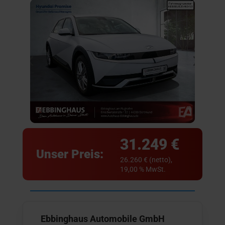
31.249 €
Unser Preis:
26.260 € (netto),
19,00 % MwSt.
Ebbinghaus Automobile GmbH