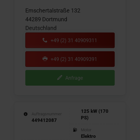
Emschertalstraße 132
44289 Dortmund
Deutschland
+49 (2) 31 40909311
+49 (2) 31 40909391
Anfrage
125 kW (170
Auftragsnummer
PS)
449412087
Motor
Elektro