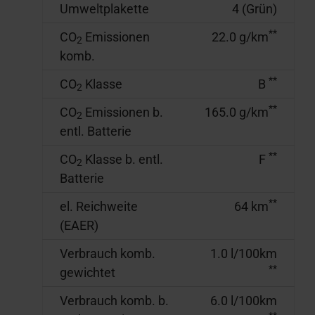
Umweltplakette
4 (Grün)
**
CO
Emissionen
22.0 g/km
2
komb.
**
CO
Klasse
B
2
**
CO
Emissionen b.
165.0 g/km
2
entl. Batterie
**
CO
Klasse b. entl.
F
2
Batterie
**
el. Reichweite
64 km
(EAER)
Verbrauch komb.
1.0 l/100km
**
gewichtet
Verbrauch komb. b.
6.0 l/100km