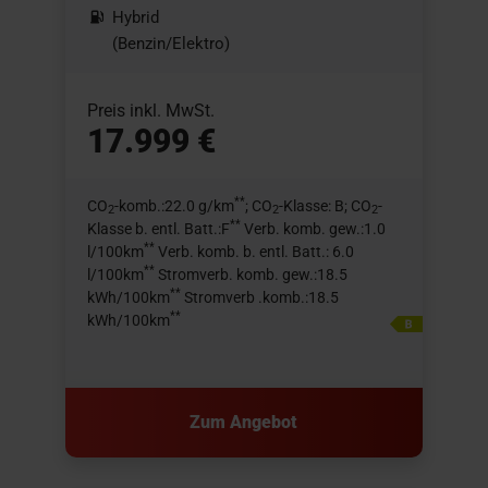
Hybrid
(Benzin/Elektro)
Preis inkl. MwSt.
17.999 €
**
CO
-komb.:22.0 g/km
; CO
-Klasse: B; CO
-
2
2
2
**
Klasse b. entl. Batt.:F
Verb. komb. gew.:1.0
**
l/100km
Verb. komb. b. entl. Batt.: 6.0
**
l/100km
Stromverb. komb. gew.:18.5
**
kWh/100km
Stromverb .komb.:18.5
**
kWh/100km
Zum Angebot