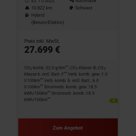
EZ 11/2022
Automatik
10.822 km
Schwarz
Hybrid
(Benzin/Elektro)
Preis inkl. MwSt.
27.699 €
**
CO
-komb.:22.0 g/km
; CO
-Klasse: B; CO
-
2
2
2
**
Klasse b. entl. Batt.:F
Verb. komb. gew.:1.0
**
l/100km
Verb. komb. b. entl. Batt.: 6.0
**
l/100km
Stromverb. komb. gew.:18.5
**
kWh/100km
Stromverb .komb.:18.5
**
kWh/100km
Zum Angebot