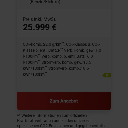
(Benzin/Elektro)
Preis inkl. MwSt.
25.999 €
**
CO
-komb.:22.0 g/km
; CO
-Klasse: B; CO
-
2
2
2
**
Klasse b. entl. Batt.:F
Verb. komb. gew.:1.0
**
l/100km
Verb. komb. b. entl. Batt.: 6.0
**
l/100km
Stromverb. komb. gew.:18.5
**
kWh/100km
Stromverb .komb.:18.5
**
kWh/100km
Zum Angebot
** Weitere Informationen zum offiziellen
Kraftstoffverbrauch und zu den offiziellen
spezifischen CO2-Emissionen und gegebenenfalls