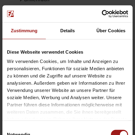
Dachhimmel Stoff
Handschuhkastenbeleuchtung
Laderaum-Bodenteppich
Zustimmung
Details
Über Cookies
Deluxe-Dachhimmel
umklappbarer Sitz in 2. Reihe
Diese Webseite verwendet Cookies
Media
Wir verwenden Cookies, um Inhalte und Anzeigen zu
personalisieren, Funktionen für soziale Medien anbieten
zu können und die Zugriffe auf unsere Website zu
Navigationssystem
analysieren. Außerdem geben wir Informationen zu Ihrer
Soundsystem
Verwendung unserer Website an unsere Partner für
Bluetooth Anbindung
soziale Medien, Werbung und Analysen weiter. Unsere
Partner führen diese Informationen möglicherweise mit
Sound-System Bang & Olufsen Play
weiteren Daten zusammen, die Sie ihnen bereitgestellt
9 Lautsprecher
haben oder die sie im Rahmen Ihrer Nutzung der Dienste
Subwoofer
gesammelt haben.
Einwilligungsauswahl
Frontkamera
Notwendig