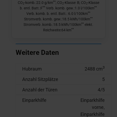
**
CO
-komb.:22.0 g/km
; CO
-Klasse: B; CO
-Klasse
2
2
2
**
**
b. entl. Batt.:F
Verb. komb. gew.:1.0 l/100km
**
Verb. komb. b. entl. Batt.: 6.0 l/100km
**
Stromverb. komb. gew.:18.5 kWh/100km
**
Stromverb .komb.:18.5 kWh/100km
elekt.
**
Reichweite:64 km
Weitere Daten
3
Hubraum
2488 cm
Anzahl Sitzplätze
5
Anzahl der Türen
4/5
Einparkhilfe
Einparkhilfe
vorne,
Einparkhilfe