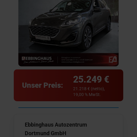
25.249 €
Unser Preis:
21.218 € (netto),
19,00 % MwSt.
Ebbinghaus Autozentrum
Dortmund GmbH