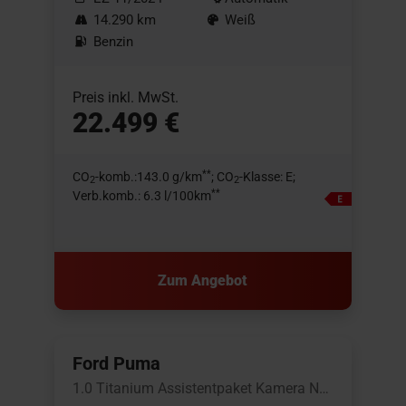
14.290 km
Weiß
Benzin
Preis inkl. MwSt.
22.499 €
**
CO
-komb.:143.0 g/km
; CO
-Klasse: E;
2
2
**
Verb.komb.: 6.3 l/100km
Zum Angebot
Ford Puma
1.0 Titanium Assistentpaket Kamera Navi