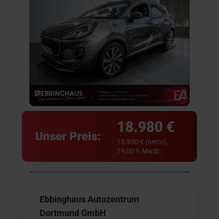
18.980 €
Unser Preis:
15.950 € (netto),
19,00 % MwSt.
Ebbinghaus Autozentrum
Dortmund GmbH