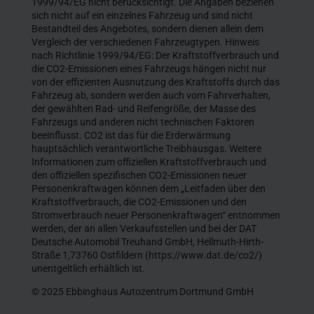
1999/94/EG nicht berücksichtigt. Die Angaben beziehen
sich nicht auf ein einzelnes Fahrzeug und sind nicht
Bestandteil des Angebotes, sondern dienen allein dem
Vergleich der verschiedenen Fahrzeugtypen. Hinweis
nach Richtlinie 1999/94/EG: Der Kraftstoffverbrauch und
die CO2-Emissionen eines Fahrzeugs hängen nicht nur
von der effizienten Ausnutzung des Kraftstoffs durch das
Fahrzeug ab, sondern werden auch vom Fahrverhalten,
der gewählten Rad- und Reifengröße, der Masse des
Fahrzeugs und anderen nicht technischen Faktoren
beeinflusst. CO2 ist das für die Erderwärmung
hauptsächlich verantwortliche Treibhausgas. Weitere
Informationen zum offiziellen Kraftstoffverbrauch und
den offiziellen spezifischen CO2-Emissionen neuer
Personenkraftwagen können dem „Leitfaden über den
Kraftstoffverbrauch, die CO2-Emissionen und den
Stromverbrauch neuer Personenkraftwagen“ entnommen
werden, der an allen Verkaufsstellen und bei der DAT
Deutsche Automobil Treuhand GmbH, Hellmuth-Hirth-
Straße 1,73760 Ostfildern (https://www.dat.de/co2/)
unentgeltlich erhältlich ist.
© 2025 Ebbinghaus Autozentrum Dortmund GmbH