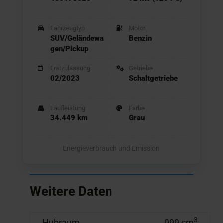
Fahrzeugtyp
Motor
SUV/Geländewa
Benzin
gen/Pickup
Erstzulassung
Getriebe
02/2023
Schaltgetriebe
Laufleistung
Farbe
34.449 km
Grau
Energieverbrauch und Emission
Weitere Daten
3
Hubraum
999 cm