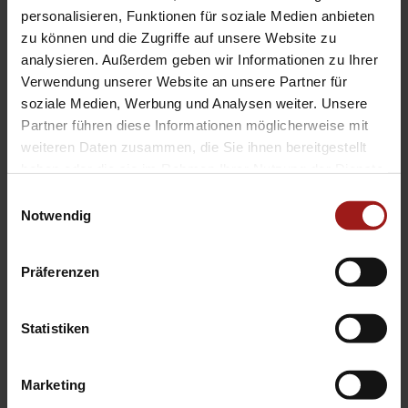
Eco-Anzeige für
personalisieren, Funktionen für soziale Medien anbieten
verbrauchsoptimiertes Fahren
zu können und die Zugriffe auf unsere Website zu
analysieren. Außerdem geben wir Informationen zu Ihrer
EcoCoach
Verwendung unserer Website an unsere Partner für
Die Fahrzeugbeschreibung dient
soziale Medien, Werbung und Analysen weiter. Unsere
lediglich der allgemeinen
Partner führen diese Informationen möglicherweise mit
Identifizierung des Fahrzeuges und
weiteren Daten zusammen, die Sie ihnen bereitgestellt
haben oder die sie im Rahmen Ihrer Nutzung der Dienste
stellt keine Gewährleistung im
gesammelt haben.
kaufrechtlichen Sinne dar.
Einwilligungsauswahl
Notwendig
Ausschlaggebend ist die Beschreibung
gemäß Kaufvertrag. Bitte vor
Präferenzen
Fahrzeugbesichtigung einen Termin
vereinbaren da der Fahrzeugstandort
Statistiken
wechseln kann.
Hier finden Sie alle Bilder in XL-Größe:
Marketing
12106-NIHO_PC62241-25