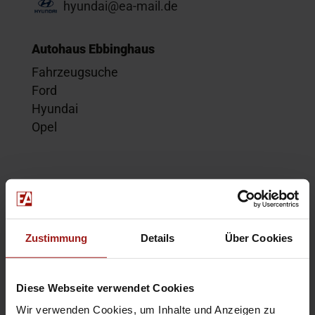
hyundai@ea-mail.de
Autohaus Ebbinghaus
Fahrzeugsuche
Ford
Hyundai
Opel
Service
Kontakt
Beratungstermin
Zustimmung
Details
Über Cookies
Probefahrt
Service-Termin
Diese Webseite verwendet Cookies
Wir verwenden Cookies, um Inhalte und Anzeigen zu