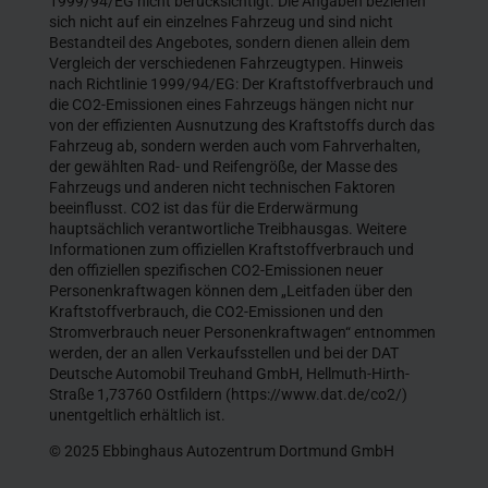
1999/94/EG nicht berücksichtigt. Die Angaben beziehen
sich nicht auf ein einzelnes Fahrzeug und sind nicht
Bestandteil des Angebotes, sondern dienen allein dem
Vergleich der verschiedenen Fahrzeugtypen. Hinweis
nach Richtlinie 1999/94/EG: Der Kraftstoffverbrauch und
die CO2-Emissionen eines Fahrzeugs hängen nicht nur
von der effizienten Ausnutzung des Kraftstoffs durch das
Fahrzeug ab, sondern werden auch vom Fahrverhalten,
der gewählten Rad- und Reifengröße, der Masse des
Fahrzeugs und anderen nicht technischen Faktoren
beeinflusst. CO2 ist das für die Erderwärmung
hauptsächlich verantwortliche Treibhausgas. Weitere
Informationen zum offiziellen Kraftstoffverbrauch und
den offiziellen spezifischen CO2-Emissionen neuer
Personenkraftwagen können dem „Leitfaden über den
Kraftstoffverbrauch, die CO2-Emissionen und den
Stromverbrauch neuer Personenkraftwagen“ entnommen
werden, der an allen Verkaufsstellen und bei der DAT
Deutsche Automobil Treuhand GmbH, Hellmuth-Hirth-
Straße 1,73760 Ostfildern (https://www.dat.de/co2/)
unentgeltlich erhältlich ist.
© 2025 Ebbinghaus Autozentrum Dortmund GmbH