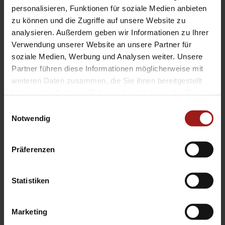
EA Standorte
personalisieren, Funktionen für soziale Medien anbieten
Ebbinghaus am Flughafen – Dortmund Sölde
zu können und die Zugriffe auf unsere Website zu
analysieren. Außerdem geben wir Informationen zu Ihrer
Ebbinghaus am Tierpark – Dortmund Kirchhörde
Verwendung unserer Website an unsere Partner für
Ebbinghaus Autozentrum – Dortmund Dorstfeld
soziale Medien, Werbung und Analysen weiter. Unsere
Ebbinghaus Ford Store – Bochum
Partner führen diese Informationen möglicherweise mit
Ebbinghaus in Hamm
weiteren Daten zusammen, die Sie ihnen bereitgestellt
Ebbinghaus in Kamen
haben oder die sie im Rahmen Ihrer Nutzung der Dienste
Ebbinghaus in Unna
gesammelt haben.
Einwilligungsauswahl
Notwendig
Präferenzen
Statistiken
Datenschutzerklärung
|
Impressum
|
Garantie
|
Barrierefreiheitserklärung
Marketing