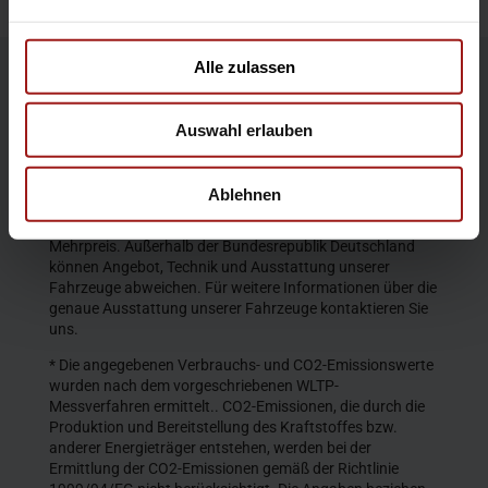
Alle zulassen
Die Produktbeschreibungen und Abbildungen enthalten
teilweise auch Sonderausstattungen, die nicht zum
Auswahl erlauben
serienmäßigen Lieferumfang gehören. Der Inhalt
entspricht dem Stand bei Veröffentlichung. Wir behalten
uns Änderungen von Konstruktion und Ausstattung vor.
Ablehnen
Die abgebildeten Farben geben den wirklichen Farbton nur
annähernd wieder. Gezeigte Sonderausstattungen gegen
Mehrpreis. Außerhalb der Bundesrepublik Deutschland
können Angebot, Technik und Ausstattung unserer
Fahrzeuge abweichen. Für weitere Informationen über die
genaue Ausstattung unserer Fahrzeuge kontaktieren Sie
uns.
* Die angegebenen Verbrauchs- und CO2-Emissionswerte
wurden nach dem vorgeschriebenen WLTP-
Messverfahren ermittelt.. CO2-Emissionen, die durch die
Produktion und Bereitstellung des Kraftstoffes bzw.
anderer Energieträger entstehen, werden bei der
Ermittlung der CO2-Emissionen gemäß der Richtlinie