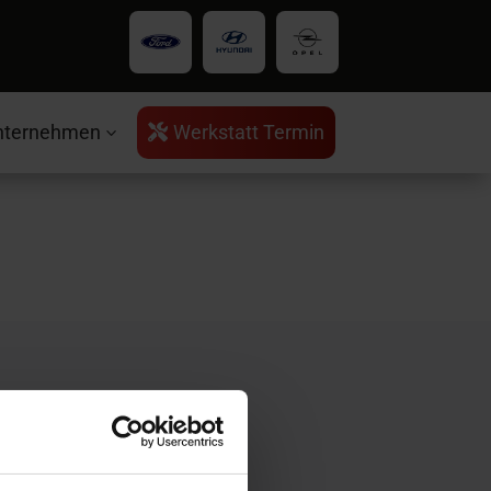
nternehmen
Werkstatt Termin

3
rvice
ntakt
ratungstermin