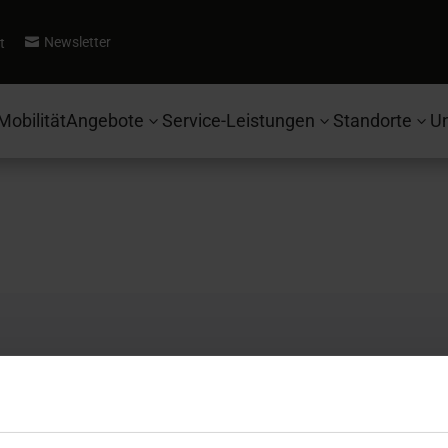
Newsletter
t

Mobilität
Angebote
Service-Leistungen
Standorte
U
3
3
3
Autohaus Ebbinghaus
Se
Fahrzeugsuche
Ko
Ford
Be