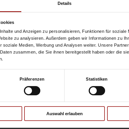
Hyundai
Pr
Details
Opel
Se
Cookies
nhalte und Anzeigen zu personalisieren, Funktionen für soziale
Website zu analysieren. Außerdem geben wir Informationen zu I
Ebbinghaus Ford Store – Bochum
r soziale Medien, Werbung und Analysen weiter. Unsere Partner
Ebbinghaus in Hamm
 Daten zusammen, die Sie ihnen bereitgestellt haben oder die s
Ebbinghaus in Kamen
n.
Ebbinghaus in Unna
Präferenzen
Statistiken
Datenschutzerklärung
|
Impress
Auswahl erlauben