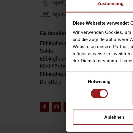
opel@ea-mail.de
Zustimmung
hyundai@ea-mail.de
Diese Webseite verwendet 
Wir verwenden Cookies, um I
EA Standorte
und die Zugriffe auf unsere 
Ebbinghaus am Flughafen – Dortmund
Website an unsere Partner fü
Sölde
möglicherweise mit weiteren
Ebbinghaus am Tierpark – Dortmund
der Dienste gesammelt habe
Kirchhörde
Ebbinghaus Autozentrum – Dortmund
Einwilligungsauswahl
Dorstfeld
Notwendig
Ablehnen