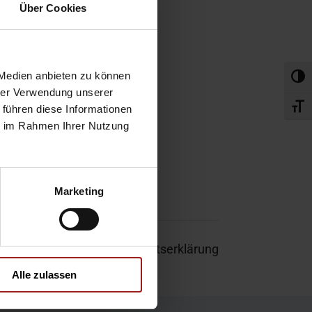
obefahrt
Über Cookies
rvice-Termin
 Medien anbieten zu können
Umsch
hrer Verwendung unserer
Schri
 führen diese Informationen
ie im Rahmen Ihrer Nutzung
Marketing
um
|
Garantie
|
Barrierefreiheitserklärung
Alle zulassen