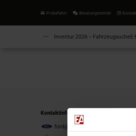
Probefahrt
Beratungstermin
Kontak



Inventur 2026
Fahrzeugsuche
E-
3
Kontaktinformationen
ford@ea-mail.de