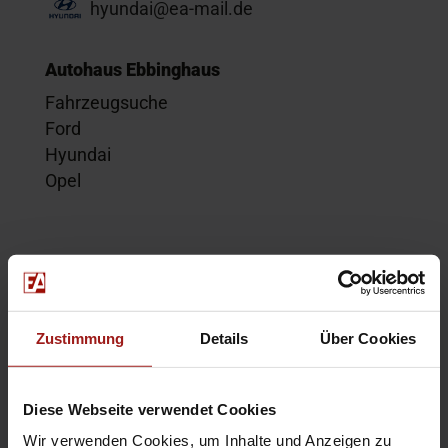
hyundai@ea-mail.de
Autohaus Ebbinghaus
Fahrzeugsuche
Ford
Hyundai
Opel
Service
Kontakt
Beratungstermin
Zustimmung
Details
Über Cookies
Probefahrt
Service-Termin
Diese Webseite verwendet Cookies
Wir verwenden Cookies, um Inhalte und Anzeigen zu