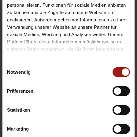
EA Standorte
personalisieren, Funktionen für soziale Medien anbieten
Ebbinghaus am Flughafen – Dortmund Sölde
zu können und die Zugriffe auf unsere Website zu
analysieren. Außerdem geben wir Informationen zu Ihrer
Ebbinghaus am Tierpark – Dortmund Kirchhörde
Verwendung unserer Website an unsere Partner für
Ebbinghaus Autozentrum – Dortmund Dorstfeld
soziale Medien, Werbung und Analysen weiter. Unsere
Ebbinghaus Ford Store – Bochum
Partner führen diese Informationen möglicherweise mit
Ebbinghaus in Hamm
weiteren Daten zusammen, die Sie ihnen bereitgestellt
Ebbinghaus in Kamen
haben oder die sie im Rahmen Ihrer Nutzung der Dienste
Ebbinghaus in Unna
gesammelt haben.
Einwilligungsauswahl
Notwendig
Präferenzen
Statistiken
Datenschutzerklärung
|
Impressum
|
Garantie
|
Barrierefreiheitserklärung
Marketing