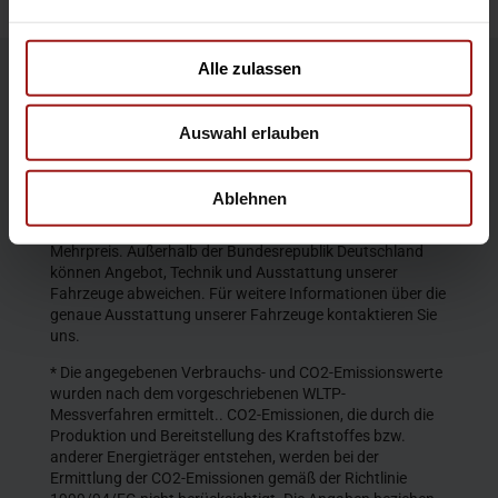
Alle zulassen
Die Produktbeschreibungen und Abbildungen enthalten
teilweise auch Sonderausstattungen, die nicht zum
Auswahl erlauben
serienmäßigen Lieferumfang gehören. Der Inhalt
entspricht dem Stand bei Veröffentlichung. Wir behalten
uns Änderungen von Konstruktion und Ausstattung vor.
Ablehnen
Die abgebildeten Farben geben den wirklichen Farbton nur
annähernd wieder. Gezeigte Sonderausstattungen gegen
Mehrpreis. Außerhalb der Bundesrepublik Deutschland
können Angebot, Technik und Ausstattung unserer
Fahrzeuge abweichen. Für weitere Informationen über die
genaue Ausstattung unserer Fahrzeuge kontaktieren Sie
uns.
* Die angegebenen Verbrauchs- und CO2-Emissionswerte
wurden nach dem vorgeschriebenen WLTP-
Messverfahren ermittelt.. CO2-Emissionen, die durch die
Produktion und Bereitstellung des Kraftstoffes bzw.
anderer Energieträger entstehen, werden bei der
Ermittlung der CO2-Emissionen gemäß der Richtlinie