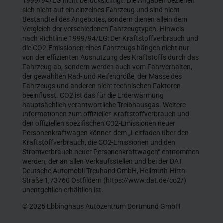
1999/94/EG nicht berücksichtigt. Die Angaben beziehen
sich nicht auf ein einzelnes Fahrzeug und sind nicht
Bestandteil des Angebotes, sondern dienen allein dem
Vergleich der verschiedenen Fahrzeugtypen. Hinweis
nach Richtlinie 1999/94/EG: Der Kraftstoffverbrauch und
die CO2-Emissionen eines Fahrzeugs hängen nicht nur
von der effizienten Ausnutzung des Kraftstoffs durch das
Fahrzeug ab, sondern werden auch vom Fahrverhalten,
der gewählten Rad- und Reifengröße, der Masse des
Fahrzeugs und anderen nicht technischen Faktoren
beeinflusst. CO2 ist das für die Erderwärmung
hauptsächlich verantwortliche Treibhausgas. Weitere
Informationen zum offiziellen Kraftstoffverbrauch und
den offiziellen spezifischen CO2-Emissionen neuer
Personenkraftwagen können dem „Leitfaden über den
Kraftstoffverbrauch, die CO2-Emissionen und den
Stromverbrauch neuer Personenkraftwagen“ entnommen
werden, der an allen Verkaufsstellen und bei der DAT
Deutsche Automobil Treuhand GmbH, Hellmuth-Hirth-
Straße 1,73760 Ostfildern (https://www.dat.de/co2/)
unentgeltlich erhältlich ist.
© 2025 Ebbinghaus Autozentrum Dortmund GmbH