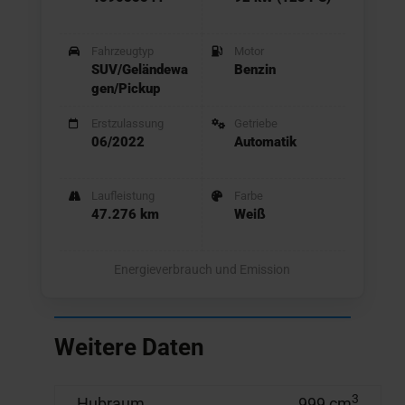
Fahrzeugtyp
Motor
SUV/Geländewa
Benzin
gen/Pickup
Erstzulassung
Getriebe
06/2022
Automatik
Laufleistung
Farbe
47.276 km
Weiß
Energieverbrauch und Emission
Weitere Daten
3
Hubraum
999 cm