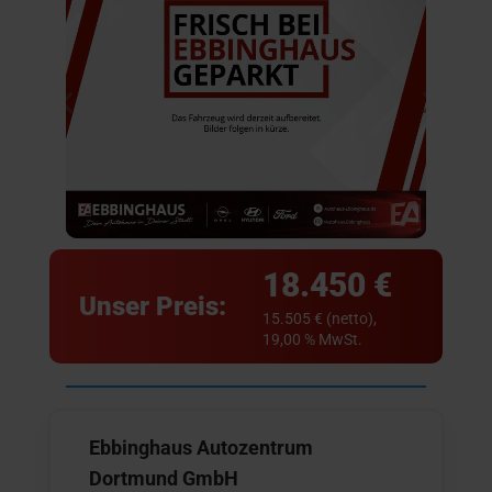
18.450 €
Unser Preis:
15.505 € (netto),
19,00 % MwSt.
Ebbinghaus Autozentrum
Dortmund GmbH