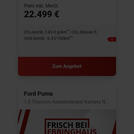
Preis inkl. MwSt.
22.499 €
**
CO
-komb.:143.0 g/km
; CO
-Klasse: E;
2
2
**
Verb.komb.: 6.3 l/100km
Zum Angebot
Ford Puma
1.0 Titanium Assistentpaket Kamera Navi