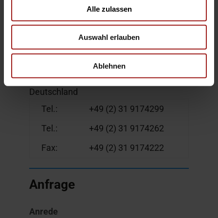
Kontakt
Alle zulassen
Ebbinghaus Autozentrum Dortmund
Auswahl erlauben
GmbH
Arminiusstr. 51-53
Ablehnen
44149 Dortmund
Deutschland
Tel.:
+49 (2) 31 9174299
Tel.:
+49 (2) 31 9174262
Fax:
+49 (2) 31 9174222
Anfrage
Anrede