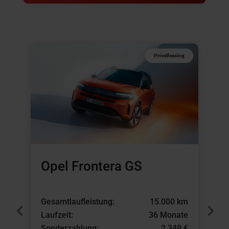
Privatleasing
Opel Frontera GS
Gesamtlaufleistung:
15.000 km
G
Laufzeit:
36 Monate
L
Sonderzahlung:
2.349 €