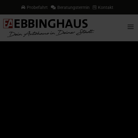
Probefahrt
Beratungstermin
Kontakt



a
Video-
Player